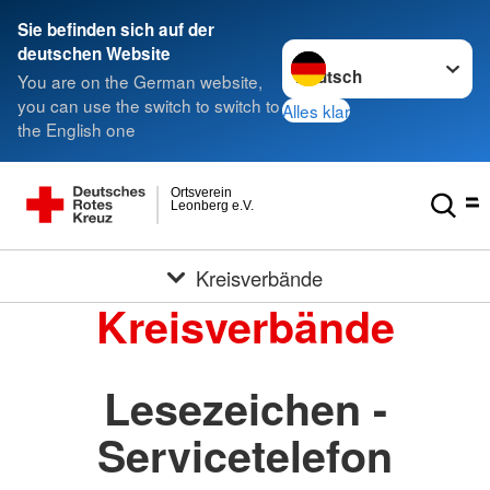
Sie befinden sich auf der
Sprache wechseln zu
deutschen Website
You are on the German website,
you can use the switch to switch to
Alles klar
the English one
Ortsverein
Leonberg e.V.
Kreisverbände
Kreisverbände
Lesezeichen -
Servicetelefon