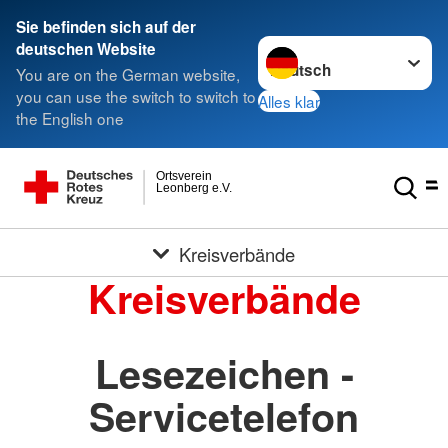
Sie befinden sich auf der
Sprache wechseln zu
deutschen Website
You are on the German website,
you can use the switch to switch to
Alles klar
the English one
Ortsverein
Leonberg e.V.
Kreisverbände
Kreisverbände
Lesezeichen -
Servicetelefon