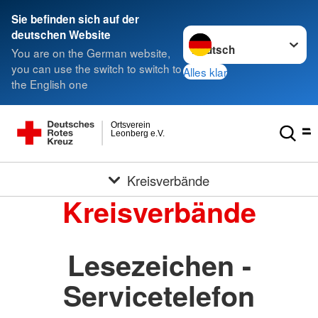
Sie befinden sich auf der
Sprache wechseln zu
deutschen Website
You are on the German website,
you can use the switch to switch to
Alles klar
the English one
Ortsverein
Leonberg e.V.
Kreisverbände
Kreisverbände
Lesezeichen -
Servicetelefon