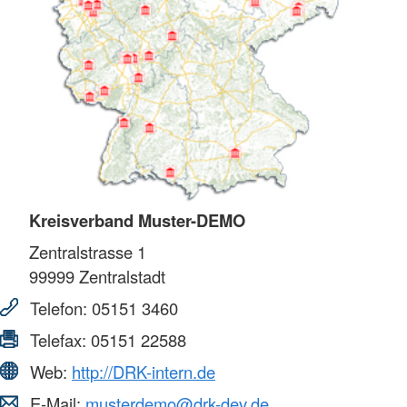
Kreisverband Muster-DEMO
Zentralstrasse 1
99999
Zentralstadt
Telefon:
05151 3460
Telefax:
05151 22588
Web:
http://DRK-intern.de
E-Mail:
musterdemo@drk-dev.de