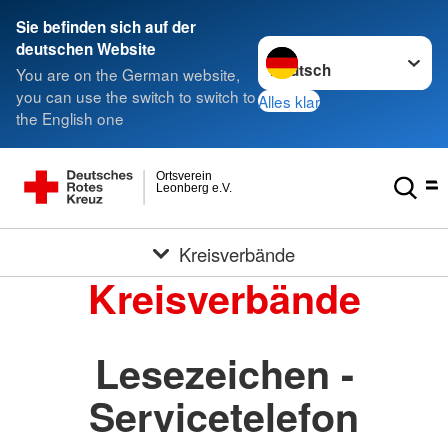
Sie befinden sich auf der
Sprache wechseln zu
deutschen Website
You are on the German website,
you can use the switch to switch to
Alles klar
the English one
Ortsverein
Leonberg e.V.
Kreisverbände
Kreisverbände
Lesezeichen -
Servicetelefon