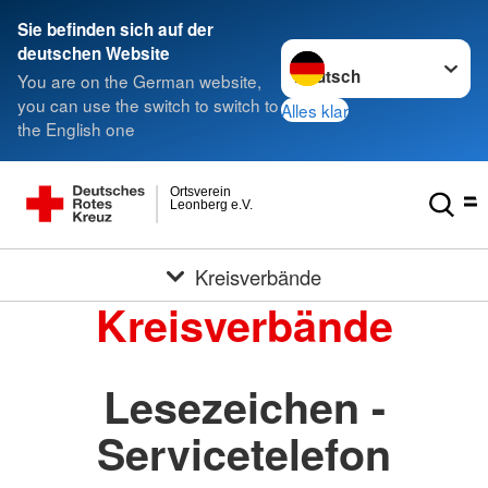
Sie befinden sich auf der
Sprache wechseln zu
deutschen Website
You are on the German website,
you can use the switch to switch to
Alles klar
the English one
Ortsverein
Leonberg e.V.
Kreisverbände
Kreisverbände
Lesezeichen -
Servicetelefon