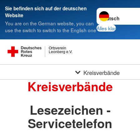
Sie befinden sich auf der deutschen
Sprache wechseln 
Website
You are on the German website, you can
Alles klar
use the switch to switch to the English one
Ortsverein
Leonberg e.V.
Kreisverbände
Kreisverbände
Lesezeichen -
Servicetelefon