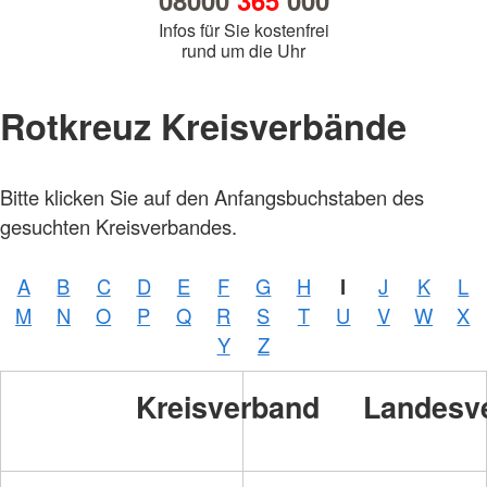
08000
365
000
Infos für Sie kostenfrei
rund um die Uhr
Rotkreuz Kreisverbände
Bitte klicken Sie auf den Anfangsbuchstaben des
gesuchten Kreisverbandes.
A
B
C
D
E
F
G
H
I
J
K
L
M
N
O
P
Q
R
S
T
U
V
W
X
Y
Z
Kreisverband
Landesv