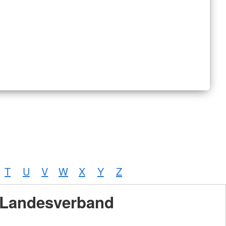
T
U
V
W
X
Y
Z
Landesverband