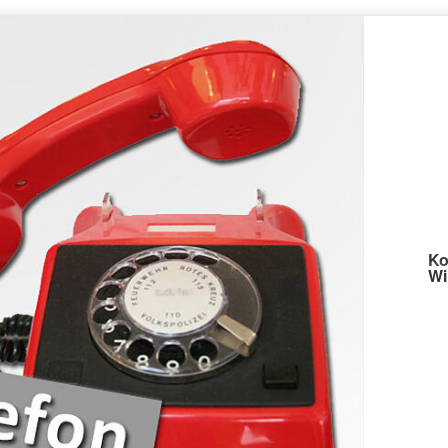
Ko
Wi