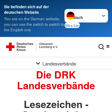
Sie befinden sich auf der
Sprache wechseln zu
deutschen Website
You are on the German website,
you can use the switch to switch to
Alles klar
the English one
Ortsverein
Leonberg e.V.
Landesverbände
Die DRK
Landesverbände
Lesezeichen -