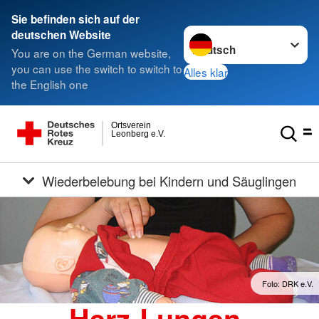
Sie befinden sich auf der
Sprache wechseln zu
deutschen Website
You are on the German website,
you can use the switch to switch to
Alles klar
the English one
Ortsverein
Leonberg e.V.
Wiederbelebung bei Kindern und Säuglingen
Foto: DRK e.V.
Herz-Lungen-