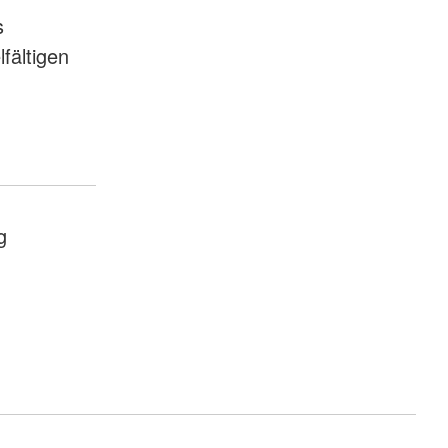
s
fältigen
g