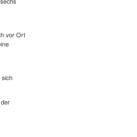
 sechs
h vor Ort
eine
 sich
 der