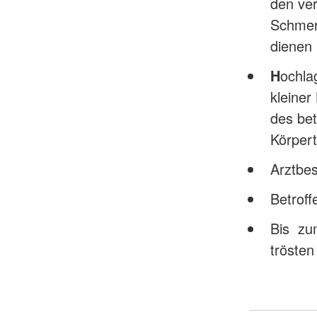
den ver
Schmer
dienen
H
ochla
kleine
des bet
Körpert
Arztbe
Betrof
Bis zum
tröste