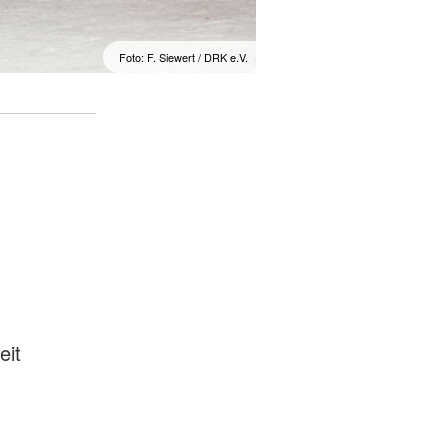
Foto: F. Siewert / DRK e.V.
eit