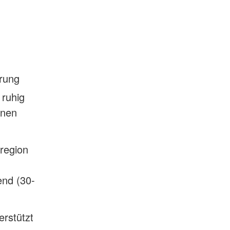
rung
 ruhig
enen
rregion
end (30-
rstützt