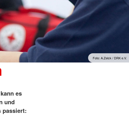
Foto: A.Zelck / DRK e.V.
n
 kann es
n und
 passiert: