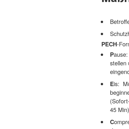
Betroff
Schutz
PECH
-For
P
ause:
stellen
eingen
E
is: M
beginne
(Sofort
45 Min
C
ompre