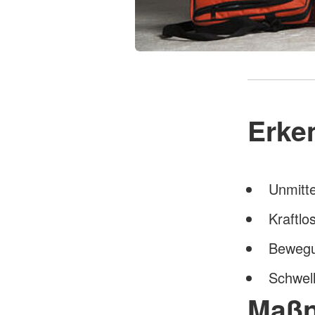
Erke
Unmitte
Kraftlo
Bewegu
Schwell
Maß