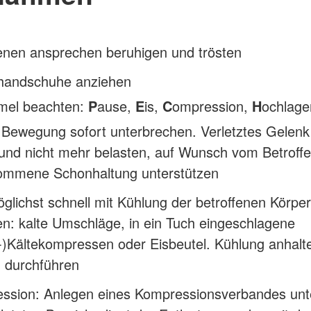
enen ansprechen beruhigen und trösten
handschuhe anziehen
mel beachten:
P
ause,
E
is,
C
ompression,
H
ochlage
 Bewegung sofort unterbrechen. Verletztes Gelenk
 und nicht mehr belasten, auf Wunsch vom Betroff
ommene Schonhaltung unterstützen
öglichst schnell mit Kühlung der betroffenen Körpe
n: kalte Umschläge, in ein Tuch eingeschlagene
-)Kältekompressen oder Eisbeutel. Kühlung anhalt
) durchführen
ssion: Anlegen eines Kompressionsverbandes unte