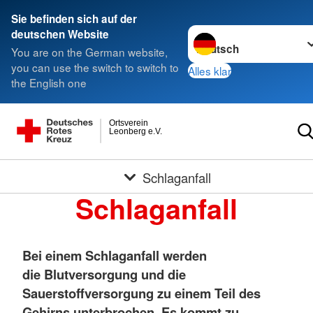
Sie befinden sich auf der
Sprache wechseln zu
deutschen Website
You are on the German website,
you can use the switch to switch to
Alles klar
the English one
Ortsverein
Leonberg e.V.
Schlaganfall
Schlaganfall
Bei einem Schlaganfall werden
die Blutversorgung und die
Sauerstoffversorgung zu einem Teil des
Gehirns unterbrochen. Es kommt zu