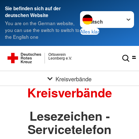
Sie befinden sich auf der
Sprache wechseln zu
deutschen Website
You are on the German website,
you can use the switch to switch to
Alles klar
the English one
Ortsverein
Leonberg e.V.
Kreisverbände
Kreisverbände
Lesezeichen -
Servicetelefon