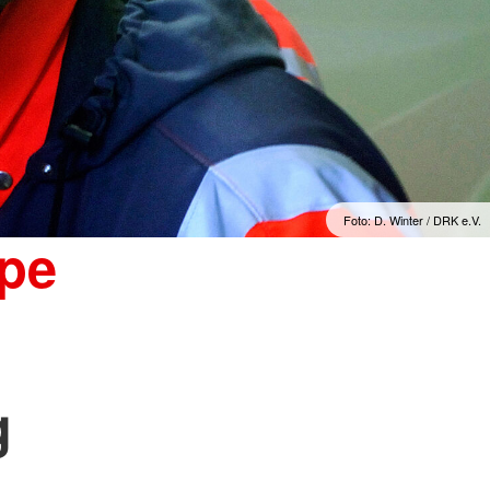
Foto: D. Winter / DRK e.V.
ppe
g