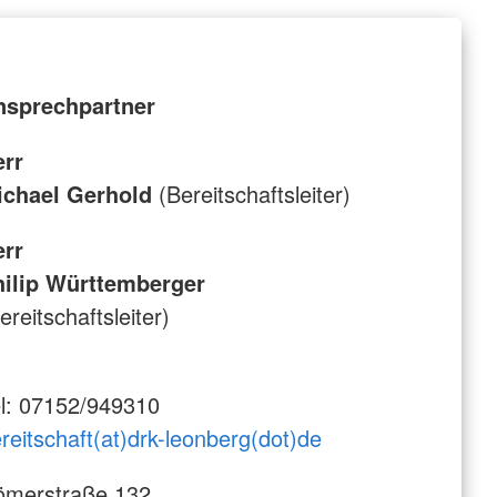
nsprechpartner
err
ichael Gerhold
(Bereitschaftsleiter)
err
hilip Württemberger
ereitschaftsleiter)
l: 07152/949310
reitschaft(at)drk-leonberg(dot)de
ömerstraße 132