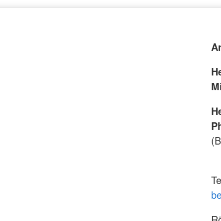
A
H
M
H
P
(B
Te
be
R