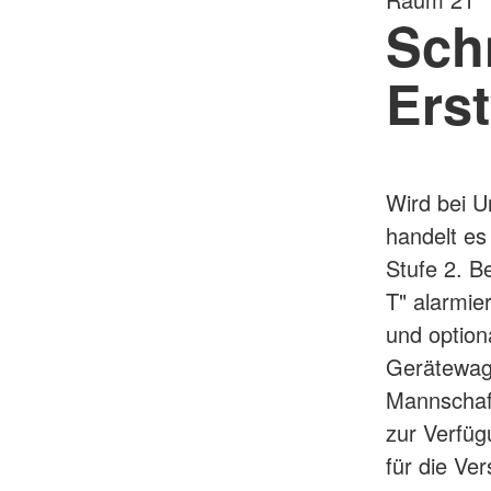
Sch
Ers
Wird bei U
handelt es
Stufe 2. B
T" alarmie
und option
Gerätewage
Mannschaf
zur Verfüg
für die Ve