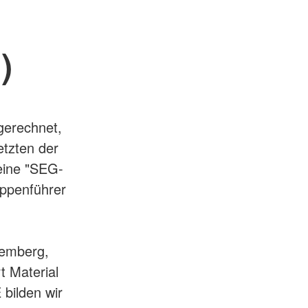
)
gerechnet,
etzten der
eine "SEG-
uppenführer
temberg,
t Material
 bilden wir