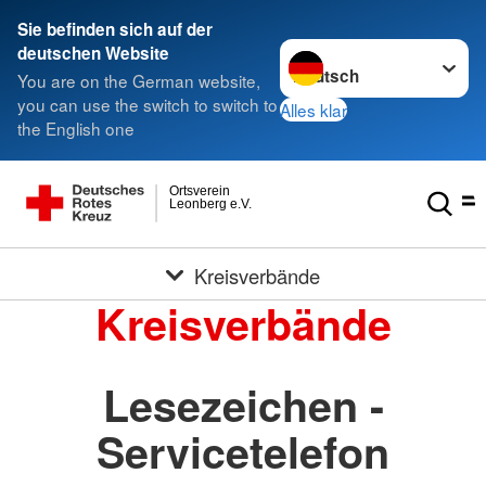
Sie befinden sich auf der
Sprache wechseln zu
deutschen Website
You are on the German website,
you can use the switch to switch to
Alles klar
the English one
Ortsverein
Leonberg e.V.
Kreisverbände
Kreisverbände
Lesezeichen -
Servicetelefon