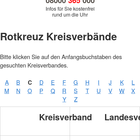
08000
365
000
Infos für Sie kostenfrei
rund um die Uhr
Rotkreuz Kreisverbände
Bitte klicken Sie auf den Anfangsbuchstaben des
gesuchten Kreisverbandes.
A
B
C
D
E
F
G
H
I
J
K
L
M
N
O
P
Q
R
S
T
U
V
W
X
Y
Z
Kreisverband
Landesv