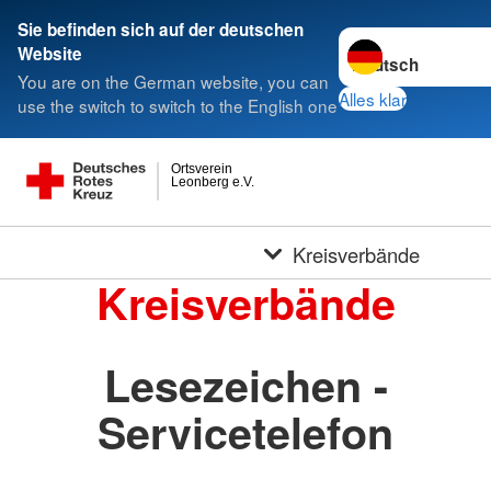
Sie befinden sich auf der deutschen
Sprache wechseln 
Website
You are on the German website, you can
Alles klar
use the switch to switch to the English one
Ortsverein
Leonberg e.V.
Kreisverbände
Kreisverbände
Lesezeichen -
Servicetelefon