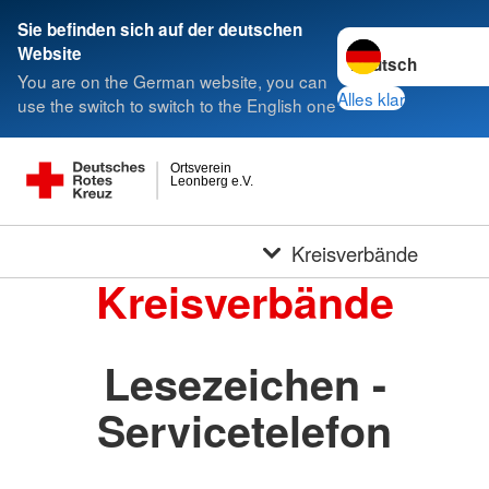
Sie befinden sich auf der deutschen
Sprache wechseln 
Website
You are on the German website, you can
Alles klar
use the switch to switch to the English one
Ortsverein
Leonberg e.V.
Kreisverbände
Kreisverbände
Lesezeichen -
Servicetelefon