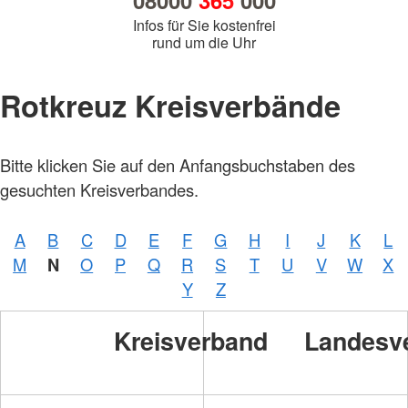
08000
365
000
Infos für Sie kostenfrei
rund um die Uhr
Rotkreuz Kreisverbände
Bitte klicken Sie auf den Anfangsbuchstaben des
gesuchten Kreisverbandes.
A
B
C
D
E
F
G
H
I
J
K
L
M
N
O
P
Q
R
S
T
U
V
W
X
Y
Z
Kreisverband
Landesv