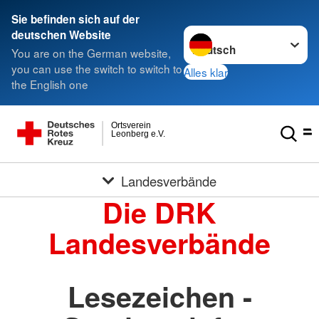
Sie befinden sich auf der
Sprache wechseln zu
deutschen Website
You are on the German website,
you can use the switch to switch to
Alles klar
the English one
Ortsverein
Leonberg e.V.
Landesverbände
Die DRK
Landesverbände
Lesezeichen -